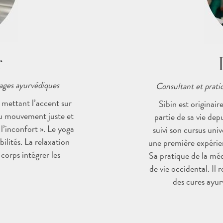
r
ages ayurvédiques
Consultant et prat
n mettant l’accent sur
Sibin est originair
 au mouvement juste et
partie de sa vie depu
 l’inconfort ». Le yoga
suivi son cursus uni
ilités. La relaxation
une première expérien
 corps intégrer les
Sa pratique de la mé
de vie occidental. Il
des cures ayu