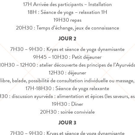
17H Arrivée des participants – Installation
18H : Séance de yoga – relaxation 1H
19H30 repas
20H30 : Temps d’échange, jeux de connaissance
JOUR 2
7H30 – 9H30 : Kryas et séance de yoga dynamisante
9H45 – 10H30 : Petit déjeuner
10H30 – 12H00 : atelier découverte des principes de l’Ayurvéd
12H30 : déjeuner
ibre, balade, possibilité de consultation individuelle ou massage
17H-18H30 : Séance de yoga relaxante
 : discussion ayurvéda : alimentation et épices (les saveurs, a
19H30 : Diner
20H30 : soirée conviviale
JOUR 3
7H30 – 9H30 : Kryas et séance de yoga dynamisante