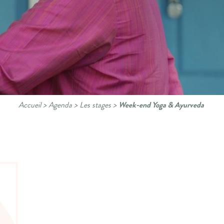
Accueil
>
Agenda
>
Les stages
>
Week-end Yoga & Ayurveda