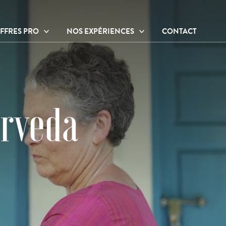
FFRES PRO
NOS EXPÉRIENCES
CONTACT
ffres thérapeutes
Ateliers et activités
ffres entreprises
Hébergements
Sur place
À proximité
rveda
Nos praticiens