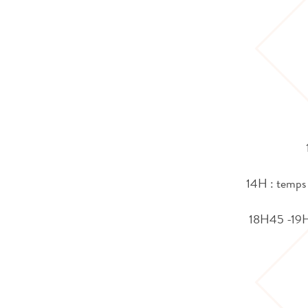
14H : temps l
18H45 -19H30