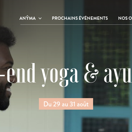
ANŶMA
PROCHAINS ÉVÉNEMENTS
NOS O
Notre centre de bien-être et de
Nos o
ressourcement
Nos o
Notre histoire
Galerie photos
-end yoga & ayu
Du 29 au 31 août