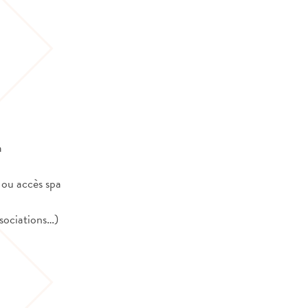
a
, ou accès spa
ssociations…)