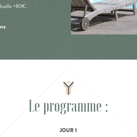
iduelle +80€.
ons
Le programme :
JOUR 1