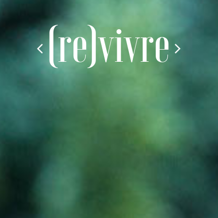
(s’)inspirer
(re)vivre