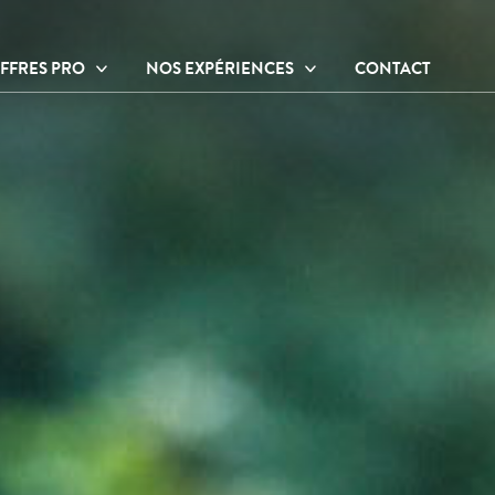
FFRES PRO
NOS EXPÉRIENCES
CONTACT
ffres thérapeutes
Ateliers et activités
ffres entreprises
Hébergements
Sur place
À proximité
Nos praticiens