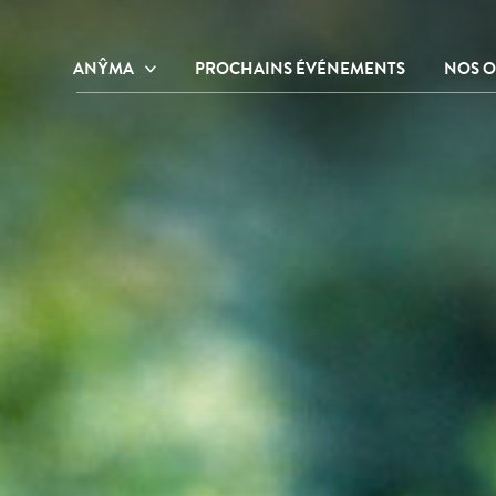
ANŶMA
PROCHAINS ÉVÉNEMENTS
NOS O
Notre centre de bien-être et de
Nos o
ressourcement
Nos o
Notre histoire
Galerie photos