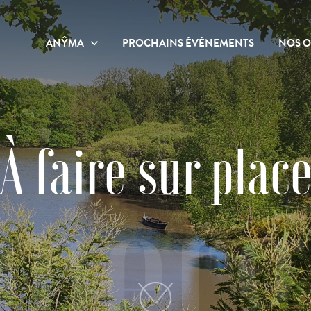
ANŶMA
PROCHAINS ÉVÉNEMENTS
NOS O
Notre centre de bien-être et de
Nos o
ressourcement
Nos o
Notre histoire
Galerie photos
À faire sur plac
mmerg