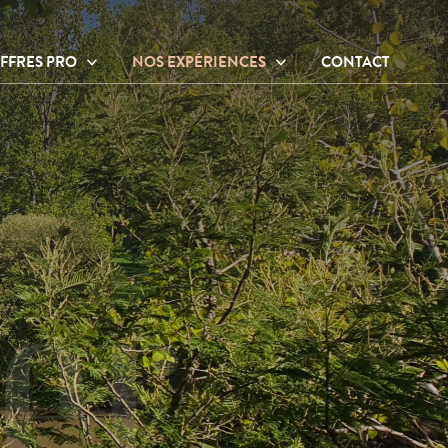
FFRES PRO
NOS EXPÉRIENCES
CONTACT
ffres thérapeutes
Ateliers et activités
ffres entreprises
Hébergements
Sur place
À proximité
e
Nos praticiens
er