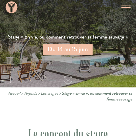
Stage « En vie, ou comment retrouver sa femme sauvage »
Du 14 au 15 juin
Accueil
>
Agenda
>
Les stages
>
Stage « en vie », ou comment retrouver sa
femme sauvage
Le concept du stage