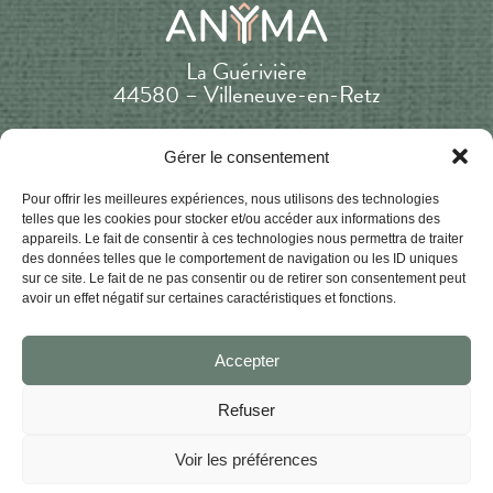
La Guérivière
44580 – Villeneuve-en-Retz
Nous contacter
Gérer le consentement
Pour offrir les meilleures expériences, nous utilisons des technologies
telles que les cookies pour stocker et/ou accéder aux informations des
appareils. Le fait de consentir à ces technologies nous permettra de traiter
des données telles que le comportement de navigation ou les ID uniques
Inscrivez-vous à notre newsletter
sur ce site. Le fait de ne pas consentir ou de retirer son consentement peut
avoir un effet négatif sur certaines caractéristiques et fonctions.
pour découvrir en avant-première nos prochains
événements !
Accepter
E-
mail
Refuser
(Nécessaire)
Nom
(Nécessaire)
Voir les préférences
Prénom