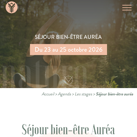
SÉJOUR BIEN-ÊTRE AURÉA
Du 23 au 25 octobre 2026
naturo
Accueil
>
Agenda
>
Les stages
>
Séjour bien-être auréa
Séjour bien-être Auréa