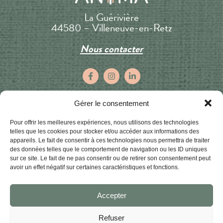
La Guérivière
44580 – Villeneuve-en-Retz
Nous contacter
Gérer le consentement
Inscrivez-vous à notre newsletter
pour découvrir en avant-première nos prochains
Pour offrir les meilleures expériences, nous utilisons des technologies
événements !
telles que les cookies pour stocker et/ou accéder aux informations des
appareils. Le fait de consentir à ces technologies nous permettra de traiter
des données telles que le comportement de navigation ou les ID uniques
E-
sur ce site. Le fait de ne pas consentir ou de retirer son consentement peut
mail
avoir un effet négatif sur certaines caractéristiques et fonctions.
(Nécessaire)
Nom
(Nécessaire)
Accepter
Prénom
Refuser