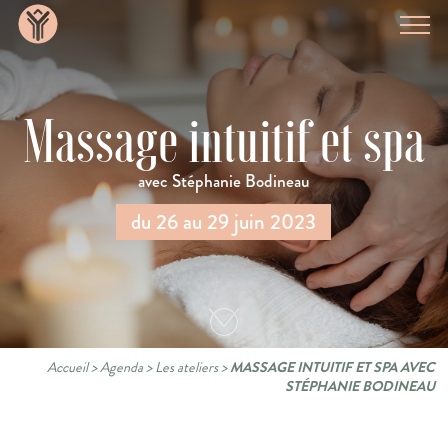
Massage intuitif et spa
avec Stéphanie Bodineau
du 26 au 29 juin 2023
Accueil
>
Agenda
>
Les ateliers
>
MASSAGE INTUITIF ET SPA AVEC
STÉPHANIE BODINEAU