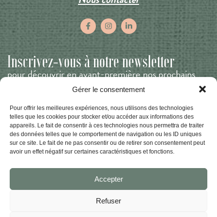
Inscrivez-vous à notre newsletter
pour découvrir en avant-première nos prochains
événements !
Gérer le consentement
E-
Pour offrir les meilleures expériences, nous utilisons des technologies
mail
telles que les cookies pour stocker et/ou accéder aux informations des
(Nécessaire)
appareils. Le fait de consentir à ces technologies nous permettra de traiter
Nom
des données telles que le comportement de navigation ou les ID uniques
(Nécessaire)
sur ce site. Le fait de ne pas consentir ou de retirer son consentement peut
Prénom
avoir un effet négatif sur certaines caractéristiques et fonctions.
Nom
Accepter
Refuser