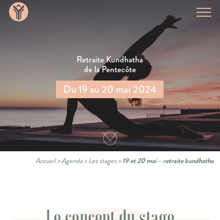
Retraite Kundhatha
de la Pentecôte
Du 19 au 20 mai 2024
Accueil
>
Agenda
>
Les stages
>
19 et 20 mai – retraite kundhatha
Le concept du stage