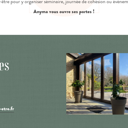
n-être pour y organiser séminaire, journée de cohésion ou événem
Anyma vous ouvre ses portes !
es
etre.fr