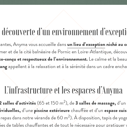
 découverte d’un environnement d’except
antes, Anyma vous accueille dans
un lieu d’exception
niché au c
 mer et de la cité balnéaire de Pornic en Loire-Atlantique, décou
Le calme et la bea
co-conçu et respectueux de l’environnement.
appellent à la relaxation et à la sérénité dans un cadre ench
tang
L’infrastructure et les espaces d’Anyma
2
(65 et 150 m
), de
d’un
2 salles d’activités
3 salles de massage,
d’une
chauffée et d’un
ividuelles,
piscine extérieure
espace cui
2
 repas dans notre véranda de 60 m
). À disposition, tapis de yog
ées de tables chauffantes et de tout le nécessaire pour
pratiquer v