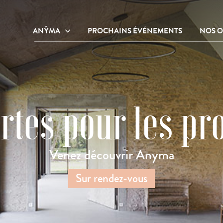
ANŶMA
PROCHAINS ÉVÉNEMENTS
NOS O
Notre centre de bien-être et de
Nos o
ressourcement
Nos o
Notre histoire
Galerie photos
rtes pour les pr
Venez découvrir Anyma
Sur rendez-vous