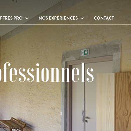
FFRES PRO
NOS EXPÉRIENCES
CONTACT
ffres thérapeutes
Ateliers et activités
ffres entreprises
Hébergements
Sur place
À proximité
ofessionnels
Nos praticiens