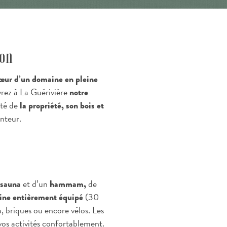
ion
œur d’un domaine en pleine
vrez à La Guérivière
notre
uté de
la propriété,
son bois et
anteur.
et d’un
de
sauna
hammam,
(30
sine entièrement équipé
a, briques ou encore vélos. Les
os activités
confortablement.