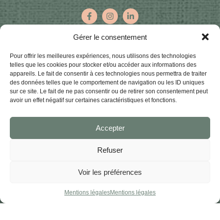
Gérer le consentement
Inscrivez-vous à notre newsletter
Pour offrir les meilleures expériences, nous utilisons des technologies
pour découvrir en avant-première nos prochains
telles que les cookies pour stocker et/ou accéder aux informations des
événements !
appareils. Le fait de consentir à ces technologies nous permettra de traiter
des données telles que le comportement de navigation ou les ID uniques
sur ce site. Le fait de ne pas consentir ou de retirer son consentement peut
E-
avoir un effet négatif sur certaines caractéristiques et fonctions.
mail
(Nécessaire)
Nom
Accepter
(Nécessaire)
Prénom
Refuser
Nom
Voir les préférences
Mentions légales
Mentions légales
Copyright©2023 – Conception du site internet :
Vingt Mille Lieues
–