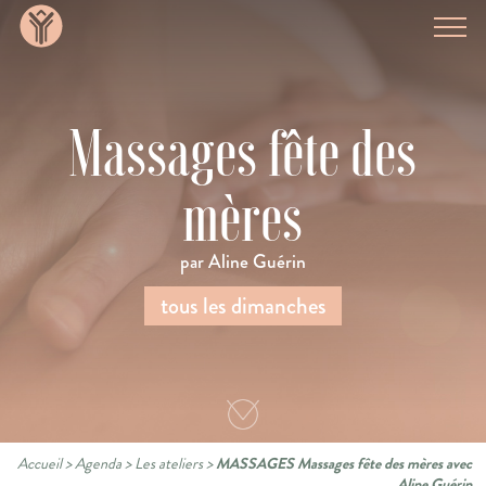
Massages fête des
mères
par Aline Guérin
tous les dimanches
Accueil
>
Agenda
>
Les ateliers
>
MASSAGES Massages fête des mères avec
Aline Guérin