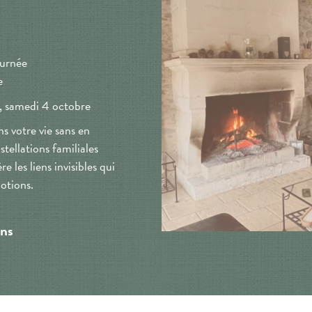
ournée
e
t, samedi 4 octobre
s votre vie sans en
tellations familiales
 les liens invisibles qui
otions.
ons