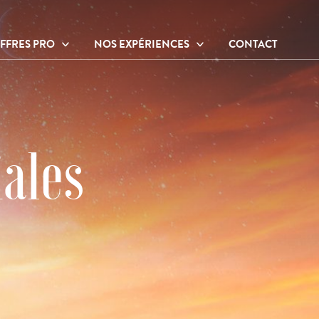
FFRES PRO
NOS EXPÉRIENCES
CONTACT
ffres thérapeutes
Ateliers et activités
ffres entreprises
Hébergements
Sur place
À proximité
iales
Nos praticiens