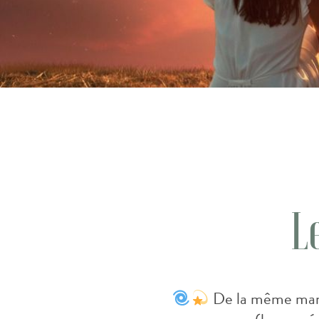
L
De la même maniè