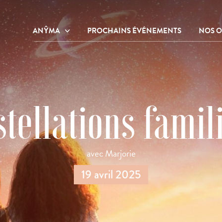
ANŶMA
PROCHAINS ÉVÉNEMENTS
NOS O
Notre centre de bien-être et de
Nos o
ressourcement
Nos o
Notre histoire
Galerie photos
tellations famil
avec Marjorie
19 avril 2025