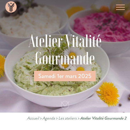
Atelier Vitalité
Gourmande
Samedi 1er mars 2025
Accueil
>
Agenda
>
Les ateliers
>
Atelier Vitalité Gourmande 2